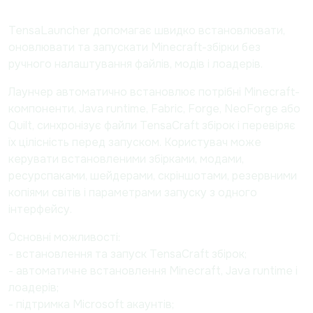
TensaLauncher допомагає швидко встановлювати,
оновлювати та запускати Minecraft-збірки без
ручного налаштування файлів, модів і лоадерів.
Лаунчер автоматично встановлює потрібні Minecraft-
компоненти, Java runtime, Fabric, Forge, NeoForge або
Quilt, синхронізує файли TensaCraft збірок і перевіряє
їх цілісність перед запуском. Користувач може
керувати встановленими збірками, модами,
ресурспаками, шейдерами, скріншотами, резервними
копіями світів і параметрами запуску з одного
інтерфейсу.
Основні можливості:
- встановлення та запуск TensaCraft збірок;
- автоматичне встановлення Minecraft, Java runtime і
лоадерів;
- підтримка Microsoft акаунтів;