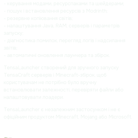
- керування модами, ресурспаками та шейдерами;
- пошук і встановлення ресурсів з Modrinth;
- резервне копіювання світів;
- налаштування Java, RAM, серверів і параметрів
запуску;
- діагностика помилок, перегляд логів і надсилання
звітів;
- автоматичні оновлення лаунчера та збірок.
TensaLauncher створений для зручного запуску
TensaCraft серверів і Minecraft-збірок, щоб
користувачам не потрібно було вручну
встановлювати залежності, перевіряти файли або
налаштовувати лоадери.
TensaLauncher є незалежним застосунком і не є
офіційним продуктом Minecraft, Mojang або Microsoft.