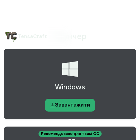
Лаунчер
TensaCraft
Windows
Завантажити
Рекомендовано для твоєї ОС